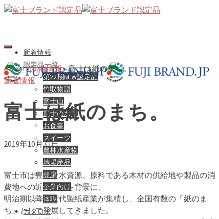
新着情報
認定品一覧
Home
»
新着情報
»
富士は紙のまち。
第22期NEW認定品
新着情報
竹取物語
富士山
富士は紙のまち。
富士のお茶
お食事
スイーツ
2019年10月31日
農林水産物
地場産品
健康
富士市は豊富な水資源、原料である木材の供給地や製品の消
費地への近接などを背景に、
企業向け
明治期以降の近代製紙産業が集積し、全国有数の「紙のま
体験
ち」として発展してきました。
カタログ