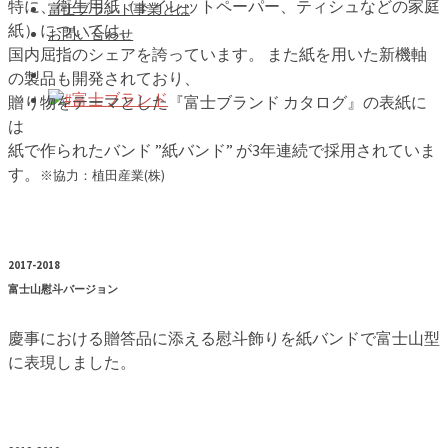
特に、衛生用紙（トイレットペーパー、ティシュなどの家庭
富士ブランド事業とは
紙）については、
お問い合わせ
国内屈指のシェアを誇っています。 また紙を用いた新機軸
の製品も開発されており、
#富士ブランド
贈り物をテーマとした『富士ブランド カタログ』の表紙に
は
紙で作られたバンド ”紙バンド” が3年連続で採用されていま
す。
※協力：植田産業(株)
2017-2018
富士山慰斗バージョン
慶事における贈答品に添える慰斗飾りを紙バンドで富士山型
に表現しました。