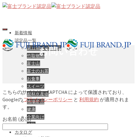
新着情報
認定品一覧
第22期NEW認定品
お問い合わせ
竹取物語
富士山
富士のお茶
お食事
スイーツ
こちらのサイトは reCAPTCHA によって保護されており、
農林水産物
Googleの
プライバシーポリシー
と
利用規約
が適用されま
地場産品
す。
健康
企業向け
お名前 (必須)
体験
カタログ