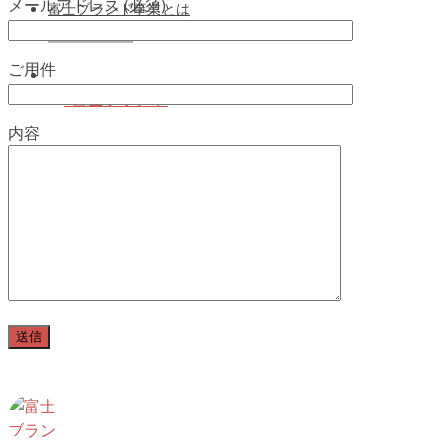
メールアドレス (必須)
富士ブランド事業とは
お問い合わせ
ご用件
#富士ブランド
内容
fuji_brand
🗻 富士市の魅力と想いを全国へ
🌿 地域おこし × 特産品振興
🤝🏻
がんばる会員企業を応援
⁡
📣 認定事業者さんの《共同投稿》も大
歓迎！
⁡
富士商工会議所が推進する
地域経済活性化プロジェクト