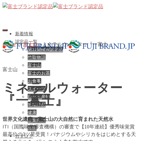
新着情報
認定品一覧
Home
»
»
富士山
»
ミネラルウォーター『一富士』
第22期NEW認定品
竹取物語
富士山
富士山
富士のお茶
お食事
ミネラルウォーター
スイーツ
『一富士』
農林水産物
地場産品
健康
世界文化遺産・富士山の大自然に育まれた天然水
企業向け
ITI（国際味覚審査機構）の審査で【10年連続】優秀味覚賞
体験
最高位の3ツ星受賞！バナジウムやシリカをはじめとする天
カタログ