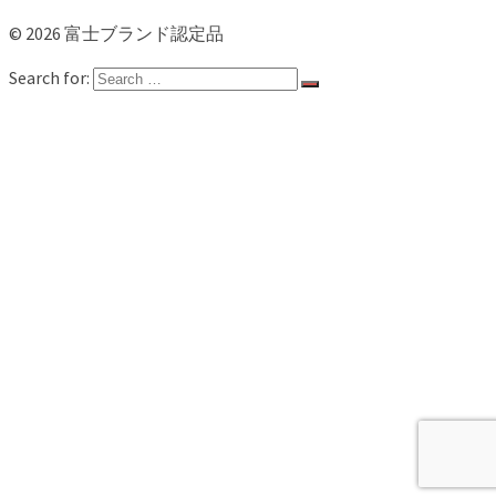
© 2026 富士ブランド認定品
Search for:
ホーム
新着情報
認定品一覧
第22期NEW認定品
竹取物語
富士山
富士のお茶
お食事
スイーツ
農林水産物
地場産品
健康
企業向け
カタログ
富士ブランド事業とは
お問い合わせ
Instagram