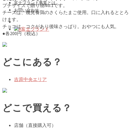
富士ブランド事業とは
プチサイズで贈り物No.1です。
お問い合わせ
チーズは、幾見養鶏のさくらたまご使用。口に入れるととろ
けます。
チョコは、コクがあり後味さっぱり。おやつにも人気。
#富士ブランド
●各200円（税込）
どこにある？
吉原中央エリア
どこで買える？
店舗（直接購入可）