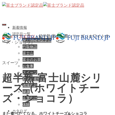
新着情報
認定品一覧
Home
»
»
スイーツ
»
超半熟 富士山麓シリーズ（ホワイトチ
第22期NEW認定品
ーズ・ショコラ）
竹取物語
富士山
富士のお茶
スイーツ
お食事
スイーツ
超半熟 富士山麓シリ
農林水産物
ーズ（ホワイトチー
地場産品
健康
ズ・ショコラ）
企業向け
体験
カタログ
また食べたくなる。ホワイトチーズ&ショコラ