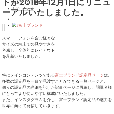
トが2018年12月1日にリニュ
富士ブランド事業とは
お問い合わせ
ーアルいたしました。
#富士ブランド
スマートフォンを含む様々な
サイズの端末での見やすさを
考慮し、全体的にレイアウト
を刷新いたしました。
特にメインコンテンツである
富士ブランド認定品ページ
は、
多数の認定品を一目で見渡すことができる一覧ページと、
個々の認定品の詳細を記した記事ページに再編し、閲覧者様
にとってより使いやすい構成にいたしました。
また、インスタグラムを介し、富士ブランド認定品の魅力を
世界に向けて発信していきます。