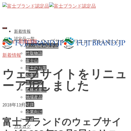
新着情報
認定品一覧
Home
»
新着情報
»
ウェブサイトをリニューアルしました
第22期NEW認定品
竹取物語
新着情報
富士山
富士のお茶
ウェブサイトをリニュ
お食事
ーアルしました
スイーツ
農林水産物
地場産品
健康
2018年11月28日
企業向け
富士ブランドのウェブサイ
体験
カタログ