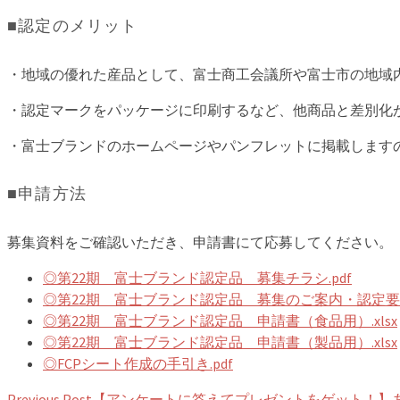
■認定のメリット
・地域の優れた産品として、富士商工会議所や富士市の地域
・認定マークをパッケージに印刷するなど、他商品と差別化
・富士ブランドのホームページやパンフレットに掲載します
■申請方法
募集資料をご確認いただき、申請書にて応募してください。
◎第22期 富士ブランド認定品 募集チラシ.pdf
◎第22期 富士ブランド認定品 募集のご案内・認定要領.
◎第22期 富士ブランド認定品 申請書（食品用）.xlsx
◎第22期 富士ブランド認定品 申請書（製品用）.xlsx
◎FCPシート作成の手引き.pdf
Previous Post
【アンケートに答えてプレゼントをゲット！】