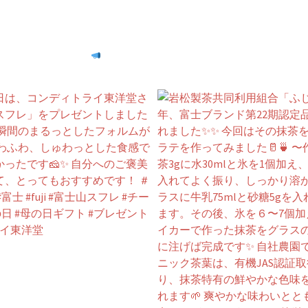
んばる会員企業を応援
⁡
認定事業者さんの《共同投稿》も大歓迎！
⁡
富士商