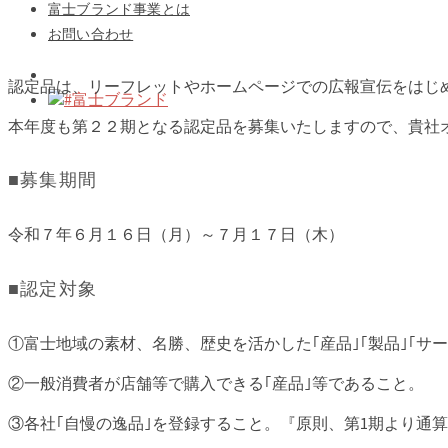
富士ブランド事業とは
お問い合わせ
認定品は、リーフレットやホームページでの広報宣伝をはじ
#富士ブランド
本年度も第２２期となる認定品を募集いたしますので、貴社
■募集期間
令和７年６月１６日（月）～７月１７日（木）
■認定対象
①富士地域の素材、名勝、歴史を活かした｢産品｣｢製品｣｢サー
②一般消費者が店舗等で購入できる｢産品｣等であること。
③各社｢自慢の逸品｣を登録すること。『原則、第1期より通