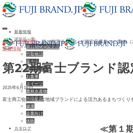
新着情報
認定品一覧
Home
»
新着情報
»
第22期富士ブランド認定品募集のご案内（2025.
第22期NEW認定品
新着情報
竹取物語
富士山
第22期富士ブランド認定品
富士のお茶
お食事
スイーツ
2025年6月16日
農林水産物
地場産品
富士商工会議所では地域ブランドによる活力あるまちづくり
健康
企業向け
体験
≪第１
カタログ