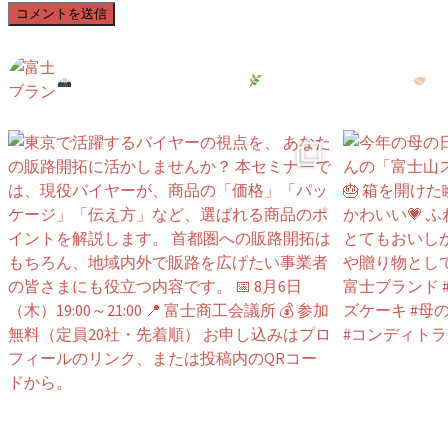
fuji_brand
富士市の魅力と想いを全国へ
地域おこし × 特産品振興
が
式サイトはこちら／