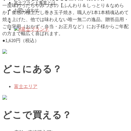
富士ブランド事業とは
一度味わったらやみつきの【ふんわり＆しっとり＆なめら
お問い合わせ
か】食感の極上だし巻き玉子焼き。職人が1本1本精魂込めて
焼き上げた、他では味わえない唯一無二の逸品。贈答品用・
ご自宅用（おかず・弁当・お正月など）にお子様からご年配
#富士ブランド
の方まで幅広く喜ばれます。
●1,620円（税込）
どこにある？
富士エリア
どこで買える？