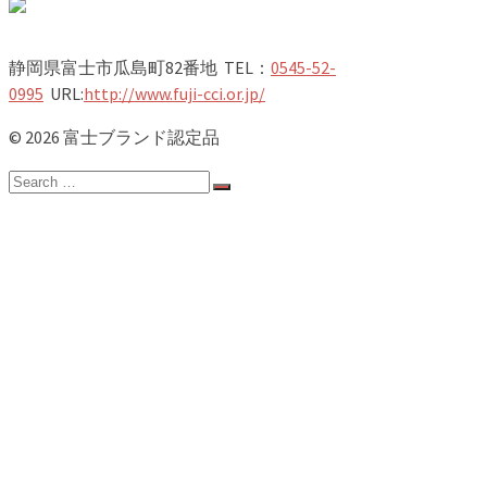
静岡県富士市瓜島町82番地 TEL：
0545-52-
0995
URL:
http://www.fuji-cci.or.jp/
© 2026 富士ブランド認定品
Search
for:
ホーム
新着情報
認定品一覧
第22期NEW認定品
竹取物語
富士山
富士のお茶
お食事
スイーツ
農林水産物
地場産品
健康
企業向け