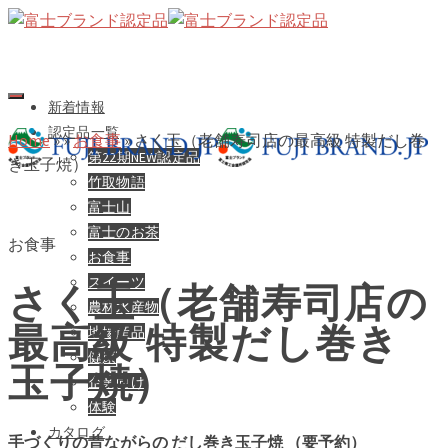
新着情報
認定品一覧
Home
»
»
お食事
»
さく玉（老舗寿司店の最高級 特製だし巻
第22期NEW認定品
き玉子焼）
竹取物語
富士山
富士のお茶
お食事
お食事
スイーツ
さく玉（老舗寿司店の
農林水産物
最高級 特製だし巻き
地場産品
健康
玉子焼）
企業向け
体験
カタログ
手づくりの昔ながらの だし巻き玉子焼 （要予約）