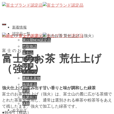
新着情報
認定品一覧
Home
»
»
富士のお茶
»
富士のお茶 荒仕上げ（強火）
第22期NEW認定品
竹取物語
富士のお茶
富士山
富士のお茶 荒仕上げ
富士のお茶
（強火）
お食事
スイーツ
農林水産物
地場産品
強火仕上げが生み出す甘い香りと味が調和した緑茶
健康
富士のお茶荒仕上げ（強火）は、富士山の麓に広がる茶畑で
企業向け
とれた茶葉を使用し、通常は選別される棒茶や粉茶等をあえ
体験
て残したまま、強火で加工した緑茶です。
カタログ
●864円（税込）