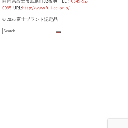
静岡県富士市瓜島町82番地 TEL：
0545-52-
0995
URL:
http://www.fuji-cci.or.jp/
© 2026 富士ブランド認定品
Search
for:
ホーム
新着情報
認定品一覧
第22期NEW認定品
竹取物語
富士山
富士のお茶
お食事
スイーツ
農林水産物
地場産品
健康
企業向け
カタログ
富士ブランド事業とは
お問い合わせ