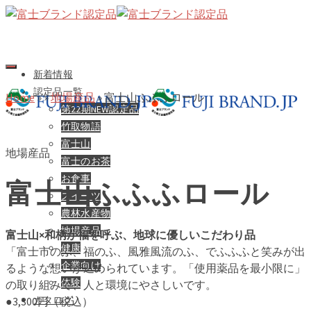
新着情報
認定品一覧
Home
»
»
地場産品
»
富士山ふふふロール
第22期NEW認定品
竹取物語
富士山
地場産品
富士のお茶
お食事
富士山ふふふロール
スイーツ
農林水産物
地場産品
富士山×和柄が福を呼ぶ、地球に優しいこだわり品
健康
「富士市のふ、福のふ、風雅風流のふ、でふふふと笑みが出
企業向け
るような想いが込められています。「使用薬品を最小限に」
体験
の取り組みで、人と環境にやさしいです。
カタログ
●3,300円（税込）