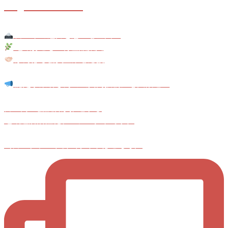
fuji_brand
富士市の魅力と想いを全国へ
地域おこし × 特産品振興
がんばる会員企業を応援
認定事業者さんの《共同投稿》も大歓迎！
富士商工会議所が推進する
地域経済活性化プロジェクトです。
＼富士ブランド公式サイトはこちら／