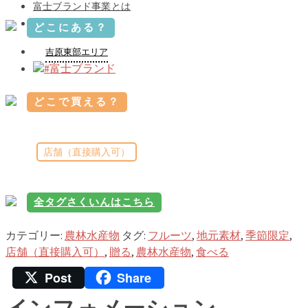
富士ブランド事業とは
お問い合わせ
どこにある？
吉原東部エリア
#富士ブランド
どこで買える？
店舗（直接購入可）
全タグさくいんはこちら
カテゴリー:
農林水産物
タグ:
フルーツ
,
地元素材
,
季節限定
,
店舗（直接購入可）
,
贈る
,
農林水産物
,
食べる
Post
Share