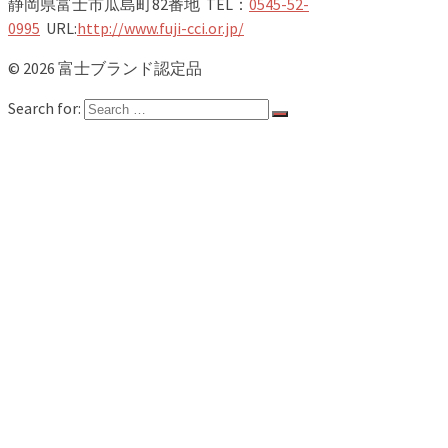
静岡県富士市瓜島町82番地 TEL：
0545-52-
0995
URL:
http://www.fuji-cci.or.jp/
© 2026 富士ブランド認定品
Search for:
ホーム
新着情報
認定品一覧
第22期NEW認定品
竹取物語
富士山
富士のお茶
お食事
スイーツ
農林水産物
地場産品
健康
企業向け
カタログ
富士ブランド事業とは
お問い合わせ