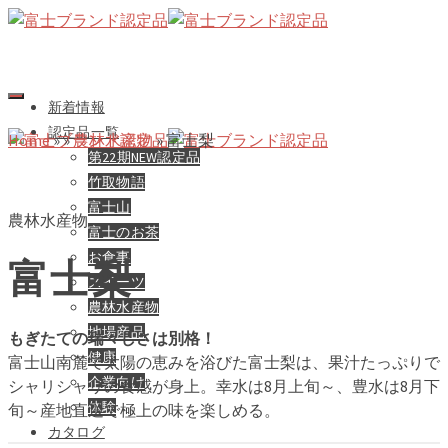
新着情報
認定品一覧
Home
»
»
農林水産物
»
富士梨
第22期NEW認定品
竹取物語
富士山
農林水産物
富士のお茶
お食事
富士梨
スイーツ
農林水産物
地場産品
もぎたての瑞々しさは別格！
健康
富士山南麓で太陽の恵みを浴びた富士梨は、果汁たっぷりで
企業向け
シャリシャリの食感が身上。幸水は8月上旬～、豊水は8月下
体験
旬～産地直送で極上の味を楽しめる。
カタログ