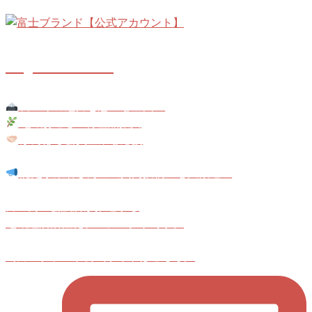
fuji_brand
富士市の魅力と想いを全国へ
地域おこし × 特産品振興
がんばる会員企業を応援
認定事業者さんの《共同投稿》も大歓迎！
富士商工会議所が推進する
地域経済活性化プロジェクトです。
＼富士ブランド公式サイトはこちら／