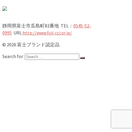
静岡県富士市瓜島町82番地 TEL：
0545-52-
0995
URL:
http://www.fuji-cci.or.jp/
© 2026 富士ブランド認定品
Search for:
ホーム
新着情報
認定品一覧
第22期NEW認定品
竹取物語
富士山
富士のお茶
お食事
スイーツ
農林水産物
地場産品