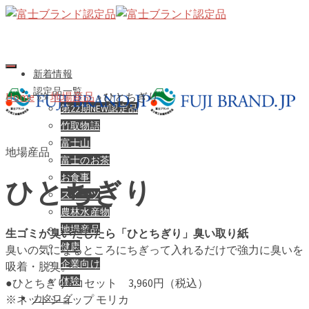
新着情報
認定品一覧
Home
»
»
地場産品
»
ひとちぎり
第22期NEW認定品
竹取物語
富士山
地場産品
富士のお茶
お食事
ひとちぎり
スイーツ
農林水産物
地場産品
生ゴミが臭いだしたら「ひとちぎり」臭い取り紙
健康
臭いの気になるところにちぎって入れるだけで強力に臭いを
企業向け
吸着・脱臭。
体験
●ひとちぎり6コセット 3,960円（税込）
カタログ
※ネットショップ モリカ