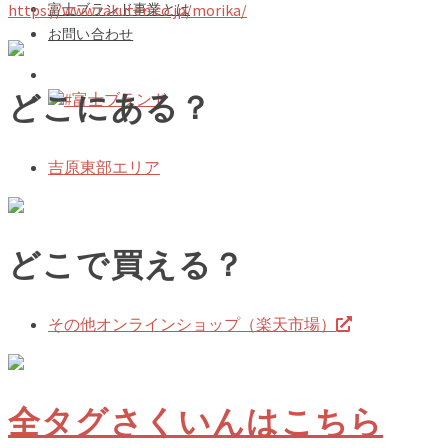
富士ブランド事業とは
https://www.rakuten.co.jp/morika/
お問い合わせ
どこにある？
#富士ブランド
吉原東部エリア
どこで買える？
その他オンラインショップ（楽天市場）
全タグさくいんはこちら